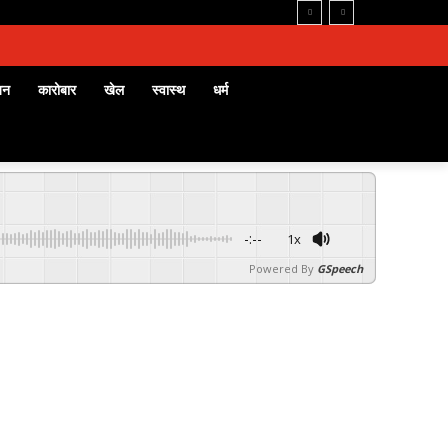
जन
कारोबार
खेल
स्वास्थ
धर्म
-:--
1x
Powered By
GSpeech