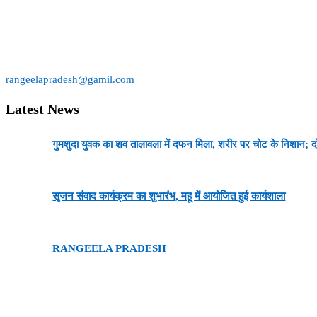
आज के समय में, जब मीडिया का एक बड़ा हिस्सा व्यापारिक और राजनीतिक दबावों के अधीन ह
यह बताना आवश्यक है कि ( R. प्रदेश ) रंगीला प्रदेश का ही एक डिजिटल अंग है।
rangeelapradesh@gamil.com
Latest News
गुमशुदा युवक का शव तालावला में दफन मिला, शरीर पर चोट के निशान; दोस
सृजन संवाद कार्यक्रम का शुभारंभ, महू में आयोजित हुई कार्यशाला
RANGEELA PRADESH