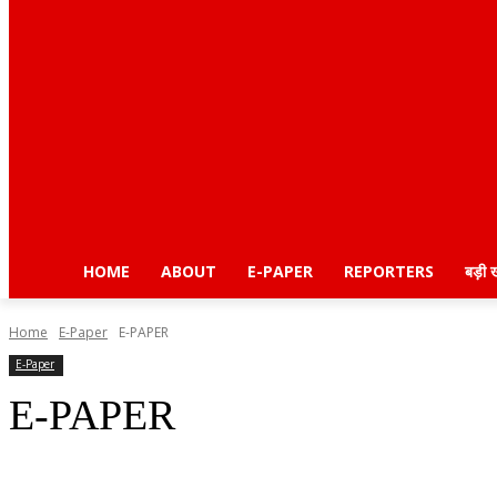
HOME
ABOUT
E-PAPER
REPORTERS
बड़ी 
Home
E-Paper
E-PAPER
E-Paper
E-PAPER
Share